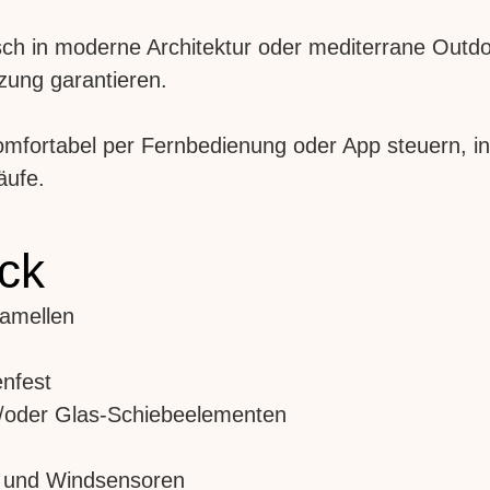
nisch in moderne Architektur oder mediterrane Out
zung garantieren.
komfortabel per Fernbedienung oder App steuern, i
äufe.
ick
Lamellen
enfest
d/oder Glas-Schiebeelementen
 und Windsensoren